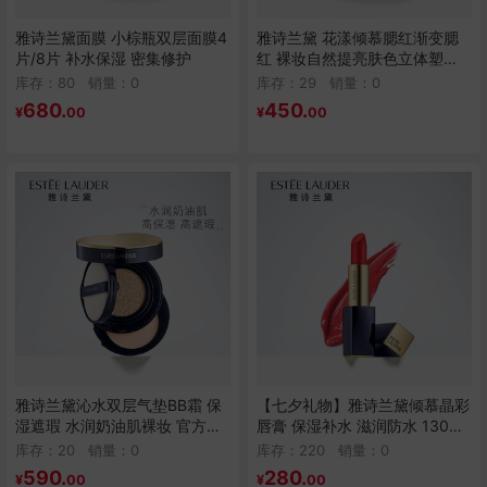
雅诗兰黛面膜 小棕瓶双层面膜4
雅诗兰黛 花漾倾慕腮红渐变腮
片/8片 补水保湿 密集修护
红 裸妆自然提亮肤色立体塑型
修容
库存：80
销量：
0
库存：29
销量：
0
680.
450.
¥
00
¥
00
雅诗兰黛沁水双层气垫BB霜 保
【七夕礼物】雅诗兰黛倾慕晶彩
湿遮瑕 水润奶油肌裸妆 官方正
唇膏 保湿补水 滋润防水 130枫
品
叶色
库存：20
销量：
0
库存：220
销量：
0
590.
280.
¥
00
¥
00