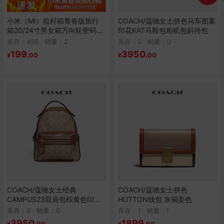
首页
小米（MI）拉杆箱青春版旅行
COACH/蔻驰女士拼色马车图案
搜索
箱20/24寸男女箱万向轮密码箱
印花KAT马鞍包相机包斜挎包
轻巧便携出差旅行拉杆箱 黄色
库存：498
销量：
2
库存：0
销量：
0
分类
20英寸
199.
3950.
¥
00
¥
00
购物车
个人中心
COACH/蔻驰女士经典
COACH/蔻驰女士拼色
CAMPUS23双肩包棕黄色印花
HUTTON钱包 灰褐姜色
潮流百搭大容量背包
库存：0
销量：
0
库存：1
销量：
1
3950.
1899.