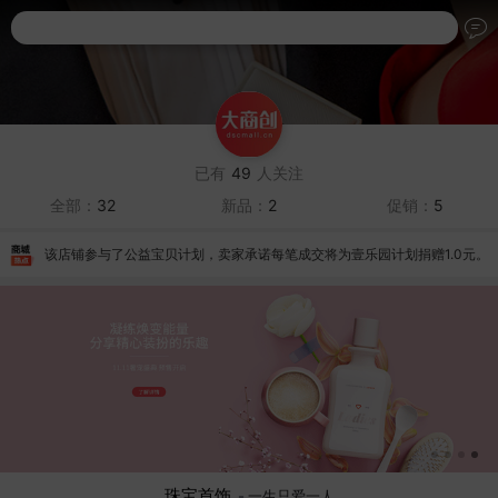
搜索商品名称
已有
49
人关注
全部：
32
新品：
2
促销：
5
该店铺参与了公益宝贝计划，卖家承诺每笔成交将为壹乐园计划捐赠1.0元。
珠宝首饰
-
一生只爱一人