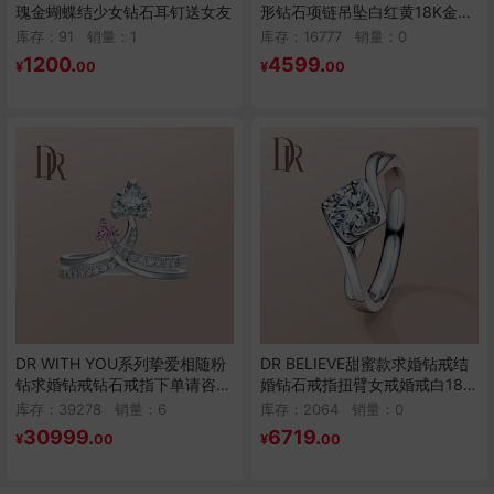
瑰金蝴蝶结少女钻石耳钉送女友
形钻石项链吊坠白红黄18K金会
员专享
库存：91
销量：
1
库存：16777
销量：
0
1200.
4599.
¥
00
¥
00
DR WITH YOU系列挚爱相随粉
DR BELIEVE甜蜜款求婚钻戒结
钻求婚钻戒钻石戒指下单请咨询
婚钻石戒指扭臂女戒婚戒白18K
客服
金定制
库存：39278
销量：
6
库存：2064
销量：
0
30999.
6719.
¥
00
¥
00