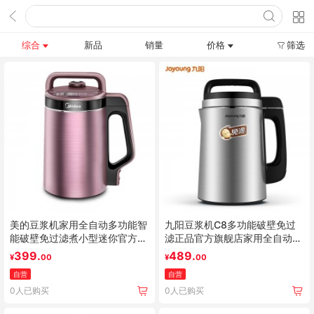
综合
新品
销量
价格
筛选
美的豆浆机家用全自动多功能智
九阳豆浆机C8多功能破壁免过
能破壁免过滤煮小型迷你官方正
滤正品官方旗舰店家用全自动智
品
能免煮
399.
489.
¥
00
¥
00
自营
自营
0人已购买
0人已购买