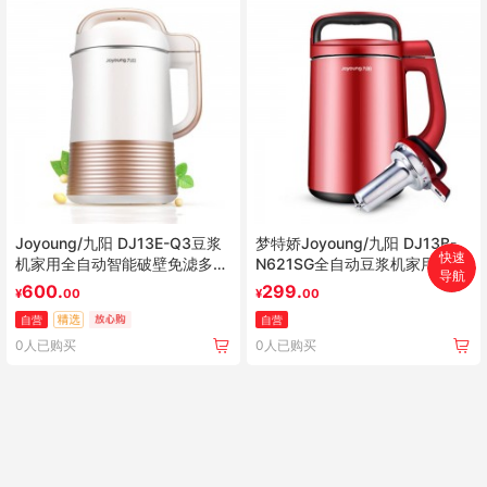
Joyoung/九阳 DJ13E-Q3豆浆
梦特娇Joyoung/九阳 DJ13B-
快速
机家用全自动智能破壁免滤多功
N621SG全自动豆浆机家用特价
导航
能预约
正品旗舰店智能 会做饭煲汤 易
首页
600.
299.
¥
00
¥
00
清洗 双层全钢 无网研磨
自营
自营
搜索
0人已购买
0人已购买
分类
购物车
个人中心