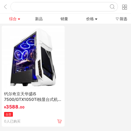
综合
新品
销量
价格
筛选
钙尔奇京天华盛i5
7500/GTX1050Ti独显台式机组
装机DIY整机游戏电脑主机 热销
3588.
¥
00
25万台 跑分17万 升7代CPU
自营
0人已购买