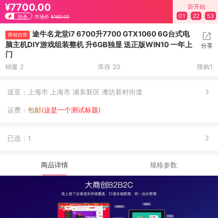
¥7700.00
距开始
01
:
22
:
53
秒杀
市场价
5160.00
途牛名龙堂i7 6700升7700 GTX1060 6G台式电
商创自营
脑主机DIY游戏组装整机 升6GB独显 送正版WIN10 一年上
分享
门
销量 2
库存 20
限购1
送至：
上海市 上海市 浦东新区 潍坊新村街道
运费：
包邮
(这是一个测试标题)
已选：
1
商品详情
规格参数