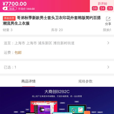
¥7700.00
距开始
06
:
24
:
39
秒杀
市场价
144.00
哥弟秋季新款男士套头卫衣印花外套韩版简约百搭
商创自营
潮流男生上衣服
分享
销量 3
库存 20
限购1
送至：
上海市 上海市 浦东新区 潍坊新村街道
运费：
包邮
已选：
1
商品详情
规格参数