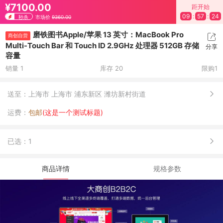
¥7100.00
距开始
09
:
57
:
23
秒杀
市场价
9360.00
磨铁图书Apple/苹果 13 英寸：MacBook Pro
商创自营
Multi-Touch Bar 和 Touch ID 2.9GHz 处理器 512GB 存储
分享
容量
销量 1
库存 20
限购1
送至：
上海市 上海市 浦东新区 潍坊新村街道
运费：
包邮
(这是一个测试标题)
已选：
1
商品详情
规格参数