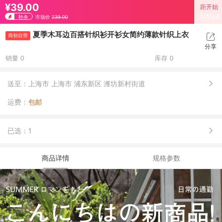
¥39.00
距开始
活动结束
秒杀
市场价
239.00
夏季木耳边百搭针织衫开衫女简约薄款针织上衣
商创自营
分享
销量 0
库存 0
送至：
上海市 上海市 浦东新区 潍坊新村街道
运费：
包邮
已选：
1
商品详情
规格参数