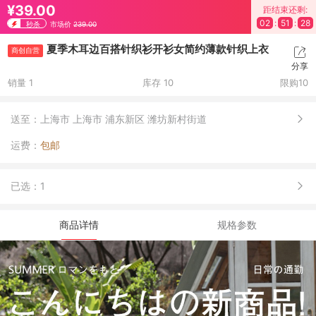
¥39.00
距结束还剩:
02
:
51
:
27
秒杀
市场价
239.00
夏季木耳边百搭针织衫开衫女简约薄款针织上衣
商创自营
分享
销量 1
库存 10
限购10
送至：
上海市 上海市 浦东新区 潍坊新村街道
运费：
包邮
已选：
1
商品详情
规格参数