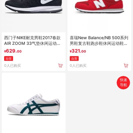
西门子NIKE耐克男鞋2017春款
喜瑞New Balance/NB 500系列
AIR ZOOM 33气垫休闲运动跑
男鞋复古鞋跑步鞋休闲运动鞋
步鞋831352-001 气垫缓震 夏
GM500RSW
629.
321.
¥
00
¥
00
季透气 6年老店 正品保障
自营
自营
0人已购买
0人已购买
快速
导航
首页
搜索
分类
购物车