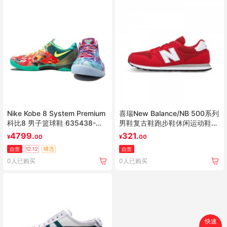
Nike Kobe 8 System Premium
喜瑞New Balance/NB 500系列
科比8 男子篮球鞋 635438-
男鞋复古鞋跑步鞋休闲运动鞋
800
GM500RSW
4799.
321.
¥
00
¥
00
自营
自营
0人已购买
0人已购买
快速