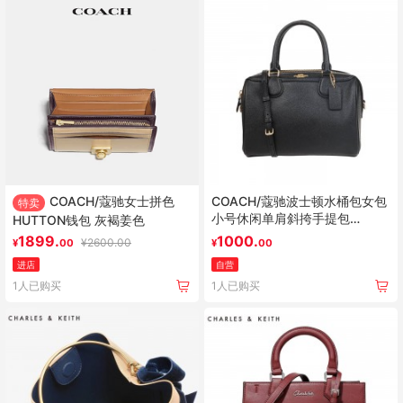
COACH/蔻驰女士拼色
COACH/蔻驰波士顿水桶包女包
特卖
小号休闲单肩斜挎手提包
HUTTON钱包 灰褐姜色
57521
1899.
1000.
¥
2600.00
¥
00
¥
00
进店
自营
1人已购买
1人已购买