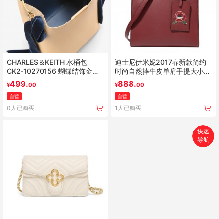
CHARLES＆KEITH 水桶包
迪士尼伊米妮2017春新款简约
CK2-10270156 蝴蝶结饰金属
时尚自然摔牛皮单肩手提大小版
提把水桶包
波士顿包女包 简约时尚 自然摔
499.
888.
¥
00
¥
00
牛皮 单肩手提 波士顿包
自营
自营
0人已购买
1人已购买
快速
导航
首页
搜索
分类
购物车