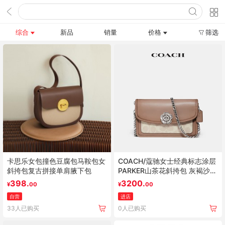
综合
新品
销量
价格
筛选
卡思乐女包撞色豆腐包马鞍包女
COACH/蔻驰女士经典标志涂层
斜挎包复古拼接单肩腋下包
PARKER山茶花斜挎包 灰褐沙色
手拿包
398.
3200.
¥
00
¥
00
自营
进店
33人已购买
0人已购买