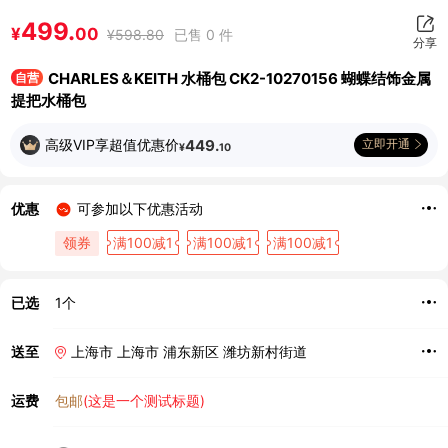
499.
¥
00
¥
598.80
已售 0 件
分享
CHARLES＆KEITH 水桶包 CK2-10270156 蝴蝶结饰金属
自营
提把水桶包
高级VIP享超值优惠价
449.
立即开通
¥
10
优惠
可参加以下优惠活动
领券
满100减1
满100减1
满100减1
已选
1个
送至
上海市 上海市 浦东新区 潍坊新村街道
运费
包邮
(这是一个测试标题)