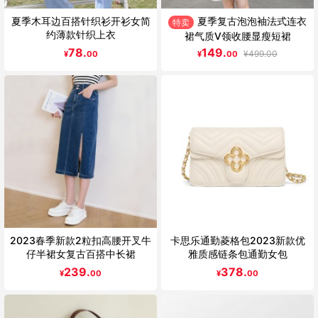
夏季木耳边百搭针织衫开衫女简
夏季复古泡泡袖法式连衣
特卖
约薄款针织上衣
裙气质V领收腰显瘦短裙
78.
149.
¥
499.00
¥
00
¥
00
2023春季新款2粒扣高腰开叉牛
卡思乐通勤菱格包2023新款优
仔半裙女复古百搭中长裙
雅质感链条包通勤女包
239.
378.
¥
00
¥
00