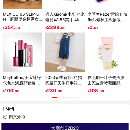
MEXICO 66 SLIP-O
猫人Xiaomi/小米 小米
李医生Razer雷蛇 Fire
N一脚蹬烫金标男女
电视4A 55英寸 4k超
fly烈焰神虫织物版 Ch
休闲小白鞋
高清智能网络电视机
roma幻彩硬质游戏鼠
354.
2399.
0.
¥
00
¥
00
¥
01
50 60
标垫
Maybelline/美宝莲好
2023春季新款2粒扣
皮克朋一叶子去角质
气色水润唇部套装 滋
高腰开叉牛仔半裙女
去死皮膏啫喱面部温
润保湿持久显色唇露
复古百搭中长裙
和祛黑头全身温和补
100.
239.
108.
¥
00
¥
00
¥
00
唇膏
水凝胶磨砂膏 新鲜护
肤 植物护肤 去除角质
光滑柔嫩
详情
图文介绍