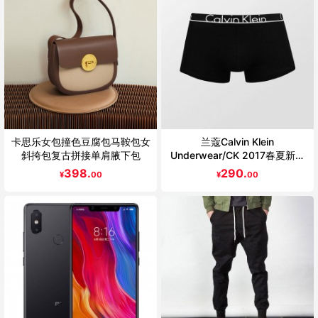
卡思乐女包撞色豆腐包马鞍包女
兰蔻Calvin Klein
斜挎包复古拼接单肩腋下包
Underwear/CK 2017春夏新款
男士平角内裤NU8638 初上市
398.
290.
¥
00
¥
00
价格290元