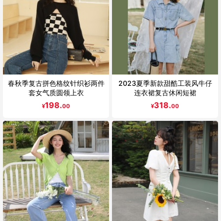
春秋季复古拼色格纹针织衫两件
2023夏季新款甜酷工装风牛仔
套女气质圆领上衣
连衣裙复古休闲短裙
198.
318.
¥
00
¥
00