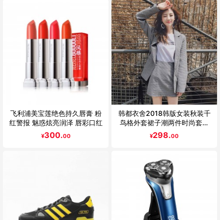
飞利浦美宝莲绝色持久唇膏 粉
韩都衣舍2018韩版女装秋装千
红警报 魅惑炫亮润泽 唇彩口红
鸟格外套裙子潮两件时尚套装
EK8819
300.
298.
¥
00
¥
00