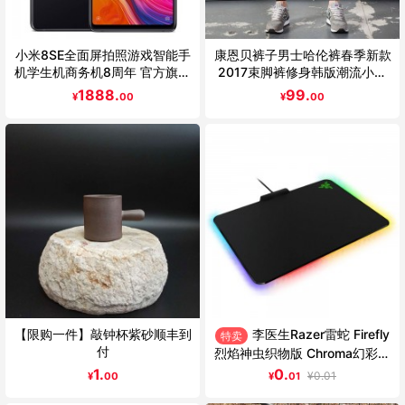
小米8SE全面屏拍照游戏智能手
康恩贝裤子男士哈伦裤春季新款
机学生机商务机8周年 官方旗舰
2017束脚裤修身韩版潮流小脚
店正品现货速发
裤男裤休闲裤 弹力
1888.
99.
¥
00
¥
00
【限购一件】敲钟杯紫砂顺丰到
李医生Razer雷蛇 Firefly
特卖
付
烈焰神虫织物版 Chroma幻彩硬
质游戏鼠标垫
1.
0.
¥
0.01
¥
00
¥
01