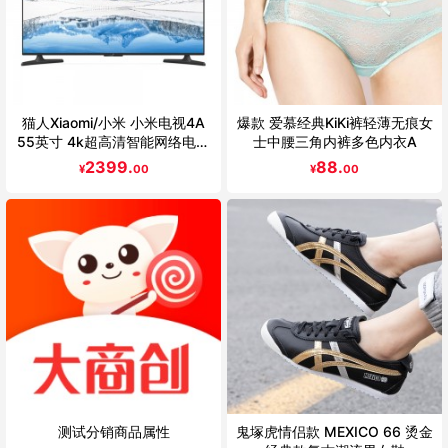
猫人Xiaomi/小米 小米电视4A
爆款 爱慕经典KiKi裤轻薄无痕女
55英寸 4k超高清智能网络电视
士中腰三角内裤多色内衣A
机 50 60
2399.
88.
¥
00
¥
00
测试分销商品属性
鬼塚虎情侣款 MEXICO 66 烫金