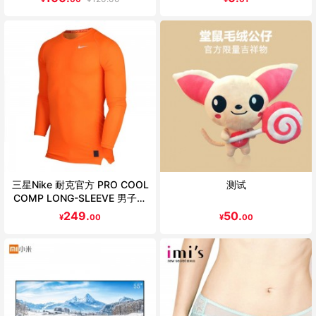
三星Nike 耐克官方 PRO COOL
测试
COMP LONG-SLEEVE 男子训
练紧身衣703088
249.
50.
¥
00
¥
00