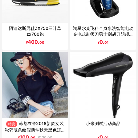
阿迪达斯男鞋ZX750三叶草
鸿星尔克飞科全身水洗智能电动
zx700跑
充电式剃须刀男士刮胡刀胡须刀
刮胡子FS375 全身水洗 座充设
400.
0.
¥
00
¥
01
计 智能操控系统
韩都衣舍2018新款女装
小米测试活动商品
特卖
秋韩版条纹假两件秋天黑色短袖
T恤
100.
0.
¥
120.00
¥
00
¥
01