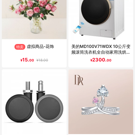
虚拟商品-花饰
美的MD100V71WDX 10公斤变
特卖
频滚筒洗衣机全自动家用洗烘一
体
15.
2300.
¥
18.00
¥
00
¥
00