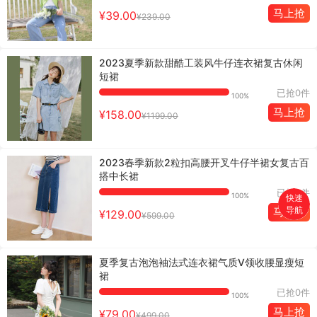
马上抢
¥39.00
¥239.00
2023夏季新款甜酷工装风牛仔连衣裙复古休闲
短裙
已抢0件
100%
马上抢
¥158.00
¥1199.00
2023春季新款2粒扣高腰开叉牛仔半裙女复古百
搭中长裙
已抢0件
100%
快速
导航
马上抢
¥129.00
¥599.00
首页
搜索
夏季复古泡泡袖法式连衣裙气质V领收腰显瘦短
裙
分类
已抢0件
100%
马上抢
¥79.00
购物车
¥499.00