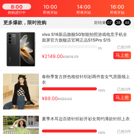
8:00
10:00
14:00
16:00
抢购进行中
即将开始
即将开始
即将开始
更多爆款，限时抢购
距结束
07
:
38
:
48
vivo S16新品旗舰5G智能拍照游戏电竞手机全
面屏官方旗舰店官网正品S15Pro S15
已抢0件
0%
马上抢
¥2149.00
¥2674.79
春秋季复古拼色格纹针织衫两件套女气质圆领上
衣
已抢0件
100%
马上抢
¥89.00
¥939.00
夏季木耳边百搭针织衫开衫女简约薄款针织上衣
已抢0件
100%