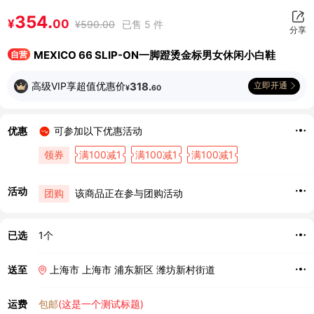
354.
¥
00
¥
590.00
已售 5 件
分享
MEXICO 66 SLIP-ON一脚蹬烫金标男女休闲小白鞋
自营
高级VIP享超值优惠价
318.
立即开通
¥
60
优惠
可参加以下优惠活动
领券
满100减1
满100减1
满100减1
活动
团购
该商品正在参与团购活动
已选
1个
送至
上海市 上海市 浦东新区 潍坊新村街道
运费
包邮
(这是一个测试标题)