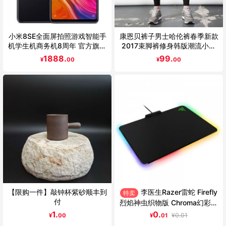
小米8SE全面屏拍照游戏智能手
康恩贝裤子男士哈伦裤春季新款
机学生机商务机8周年 官方旗舰
2017束脚裤修身韩版潮流小脚
店正品现货速发
裤男裤休闲裤 弹力
1888.
99.
¥
00
¥
00
【限购一件】敲钟杯紫砂顺丰到
李医生Razer雷蛇 Firefly
特卖
付
烈焰神虫织物版 Chroma幻彩硬
质游戏鼠标垫
1.
0.
¥
0.01
¥
00
¥
01