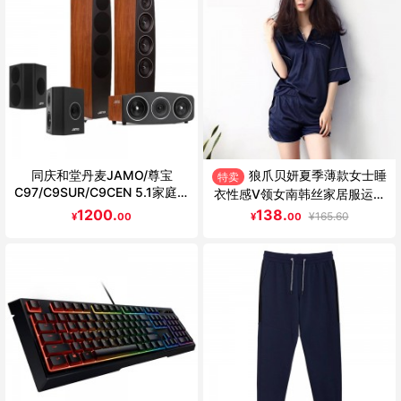
同庆和堂丹麦JAMO/尊宝
狼爪贝妍夏季薄款女士睡
特卖
C97/C9SUR/C9CEN 5.1家庭影
衣性感V领女南韩丝家居服运动
院音响套装 家用音箱
可外穿中袖套装
1200.
138.
¥
165.60
¥
00
¥
00