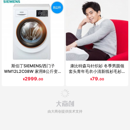
斯伯丁SIEMENS/西门子
康比特森马针织衫 冬季男圆领
WM12L2C08W 家用8公斤变频
套头青年毛衣小清新线衫毛衫纯
滚筒节能全自动洗衣机
色韩版学生
2999.
79.
¥
00
¥
00
由大商创提供技术支持