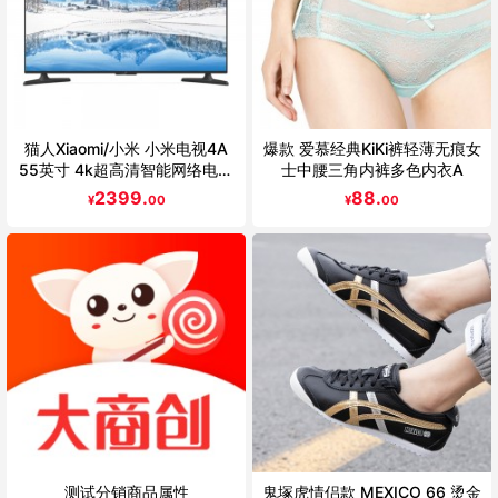
猫人Xiaomi/小米 小米电视4A
爆款 爱慕经典KiKi裤轻薄无痕女
55英寸 4k超高清智能网络电视
士中腰三角内裤多色内衣A
机 50 60
2399.
88.
¥
00
¥
00
测试分销商品属性
鬼塚虎情侣款 MEXICO 66 烫金