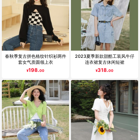
春秋季复古拼色格纹针织衫两件
2023夏季新款甜酷工装风牛仔
套女气质圆领上衣
连衣裙复古休闲短裙
198.
318.
¥
00
¥
00