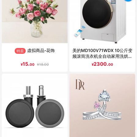
虚拟商品-花饰
美的MD100V71WDX 10公斤变
特卖
频滚筒洗衣机全自动家用洗烘一
体
15.
2300.
¥
18.00
¥
00
¥
00