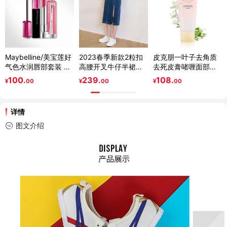
Maybelline/美宝莲好
2023春季新款2粒扣
皮克朋一叶子去角质
气色水润唇部套装 滋
高腰开叉牛仔半裙女
去死皮膏啫喱面部温
润保湿持久显色唇露
复古百搭中长裙
和祛黑头全身温和补
100.
239.
108.
¥
00
¥
00
¥
00
唇膏
水凝胶磨砂膏 新鲜护
肤 植物护肤 去除角质
光滑柔嫩
详情
图文介绍