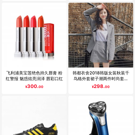
飞利浦美宝莲绝色持久唇膏 粉
韩都衣舍2018韩版女装秋装千
红警报 魅惑炫亮润泽 唇彩口红
鸟格外套裙子潮两件时尚套装
EK8819
300.
298.
¥
00
¥
00