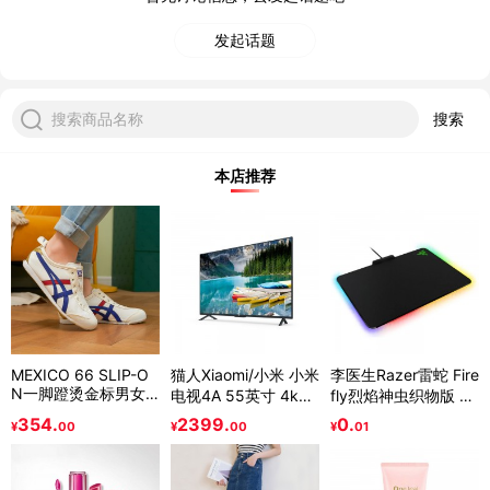
发起话题
搜索商品名称
搜索
本店推荐
MEXICO 66 SLIP-O
猫人Xiaomi/小米 小米
李医生Razer雷蛇 Fire
N一脚蹬烫金标男女
电视4A 55英寸 4k超
fly烈焰神虫织物版 Ch
休闲小白鞋
高清智能网络电视机
roma幻彩硬质游戏鼠
354.
2399.
0.
¥
00
¥
00
¥
01
50 60
标垫