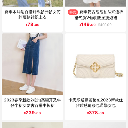
夏季木耳边百搭针织衫开衫女简
夏季复古泡泡袖法式连衣
特卖
约薄款针织上衣
裙气质V领收腰显瘦短裙
78.
149.
¥
499.00
¥
00
¥
00
2023春季新款2粒扣高腰开叉牛
卡思乐通勤菱格包2023新款优
仔半裙女复古百搭中长裙
雅质感链条包通勤女包
239.
378.
¥
00
¥
00