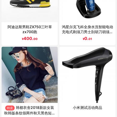
阿迪达斯男鞋ZX750三叶草
鸿星尔克飞科全身水洗智能电动
zx700跑
充电式剃须刀男士刮胡刀胡须刀
刮胡子FS375 全身水洗 座充设
400.
0.
¥
00
¥
01
计 智能操控系统
韩都衣舍2018新款女装
小米测试活动商品
特卖
秋韩版条纹假两件秋天黑色短袖