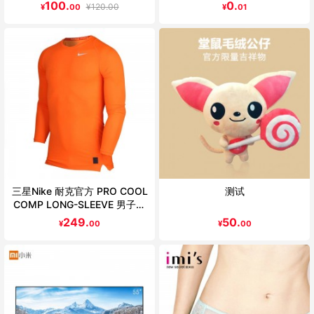
T恤
100.
0.
¥
120.00
¥
00
¥
01
三星Nike 耐克官方 PRO COOL
测试
COMP LONG-SLEEVE 男子训
练紧身衣703088
249.
50.
¥
00
¥
00