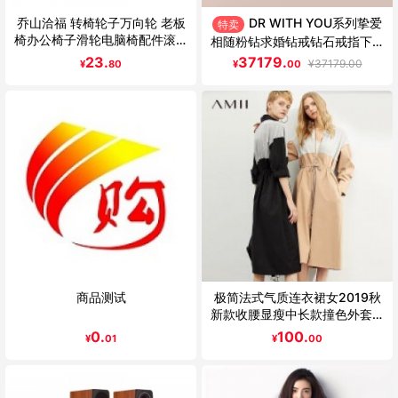
乔山洽福 转椅轮子万向轮 老板
DR WITH YOU系列挚爱
特卖
椅办公椅子滑轮电脑椅配件滚轮
相随粉钻求婚钻戒钻石戒指下单
脚轮轱辘 静音灵活不伤地板质
请咨询客服
23.
37179.
¥
37179.00
¥
80
¥
00
保三年下单备注安装方式
商品测试
极简法式气质连衣裙女2019秋
新款收腰显瘦中长款撞色外套裙
子
0.
100.
¥
01
¥
00