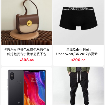
卡思乐女包撞色豆腐包马鞍包女
兰蔻Calvin Klein
斜挎包复古拼接单肩腋下包
Underwear/CK 2017春夏新款
男士平角内裤NU8638 初上市
398.
290.
¥
00
¥
00
价格290元