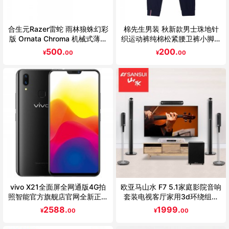
合生元Razer雷蛇 雨林狼蛛幻彩
棉先生男装 秋新款男士珠地针
版 Ornata Chroma 机械式薄膜
织运动裤纯棉松紧腰卫裤小脚休
游戏键盘
闲裤
500.
200.
¥
00
¥
00
vivo X21全面屏全网通版4G拍
欧亚马山水 F7 5.1家庭影院音响
照智能官方旗舰店官网全新正品
套装电视客厅家用3d环绕组合
手机vivoX21A
音箱 电视k歌音响套装 家用 组
2588.
1999.
¥
00
¥
00
合 重低音蓝牙