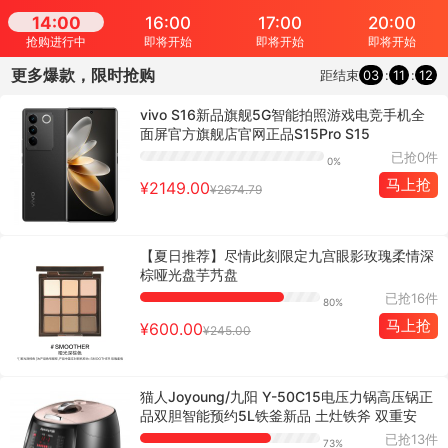
14:00
16:00
17:00
20:00
抢购进行中
即将开始
即将开始
即将开始
更多爆款，限时抢购
距结束
03
:
11
:
12
vivo S16新品旗舰5G智能拍照游戏电竞手机全
面屏官方旗舰店官网正品S15Pro S15
已抢0件
0%
马上抢
¥2149.00
¥2674.79
【夏日推荐】尽情此刻限定九宫眼影玫瑰柔情深
棕哑光盘芋艿盘
已抢16件
80%
马上抢
¥600.00
¥245.00
猫人Joyoung/九阳 Y-50C15电压力锅高压锅正
品双胆智能预约5L铁釜新品 土灶铁斧 双重安
已抢13件
73%