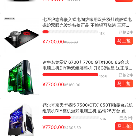
七匹狼志高嵌入式电陶炉家用双头双灶镶嵌式电
磁炉双眼光波炉特价正品 不挑锅可烧烤 三环猛
火 嵌入式双灶
已抢2件
11%
马上抢
¥7700.00
¥585.60
途牛名龙堂i7 6700升7700 GTX1060 6G台式
电脑主机DIY游戏组装整机 升6GB独显 送正版W
IN10 一年上门
已抢2件
100%
马上抢
¥7700.00
¥5160.00
钙尔奇京天华盛i5 7500/GTX1050Ti独显台式机
组装机DIY整机游戏电脑主机 热销25万台 跑分1
7万 升7代CPU
已抢1件
50%
马上抢
¥7700.00
¥4305.59