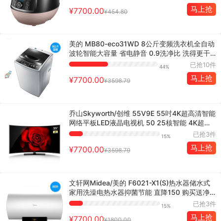
马上抢
¥7700.00
¥454.80
美的 MB80-eco31WD 8公斤变频洗衣机全自动
波轮智能大容量 省电静音 0.9洗净比 洗得更干
净
已抢10件
44%
马上抢
¥7700.00
¥3598.79
乔山Skyworth/创维 55V9E 55吋4K超高清智能
网络平板LED液晶电视机 50 25核智能 4K超高
清 人气爆款
已抢3件
15%
马上抢
¥7700.00
¥3598.79
文轩网Midea/美的 F6021-X1(S)热水器储水式
家用洗澡电热水器抑菌节能 直降150 购买送净
水器+花洒套装
已抢3件
15%
马上抢
¥7700.00
¥1800.00