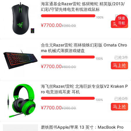
海富通基金Razer雷蛇 炼狱蝰蛇 精英版/2013/
幻彩/守望先锋电竞有线游戏鼠标
已抢1件
100%
快速
导航
马上抢
¥7700.00
¥360.00
首页
搜索
合生元Razer雷蛇 雨林狼蛛幻彩版 Ornata Chro
ma 机械式薄膜游戏键盘
分类
已抢3件
100%
马上抢
¥7700.00
购物车
¥600.00
个人中心
海飞丝Razer/雷蛇 北海巨妖专业版V2 Kraken P
ro 电竞游戏耳麦 耳机
已抢0件
100%
马上抢
¥7700.00
¥360.00
磨铁图书Apple/苹果 13 英寸：MacBook Pro