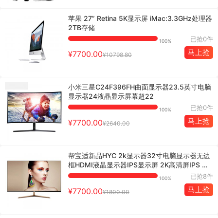
苹果 27” Retina 5K显示屏 iMac:3.3GHz处理器
2TB存储
已抢0件
100%
马上抢
¥7700.00
¥10798.80
小米三星C24F396FH曲面显示器23.5英寸电脑
显示器24液晶显示屏幕超22
已抢0件
100%
马上抢
¥7700.00
¥2640.00
帮宝适新品HYC 2k显示器32寸电脑显示器无边
框HDMI液晶显示器IPS显示屏 2K高清屏IPS 超
薄 厚6mm 无边框
已抢8件
100%
马上抢
¥7700.00
¥1800.00